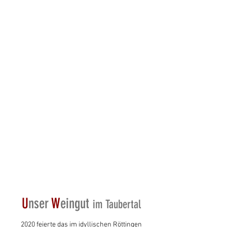
U
nser
W
eingut
im Taubertal
2020 feierte das im idyllischen Röttingen