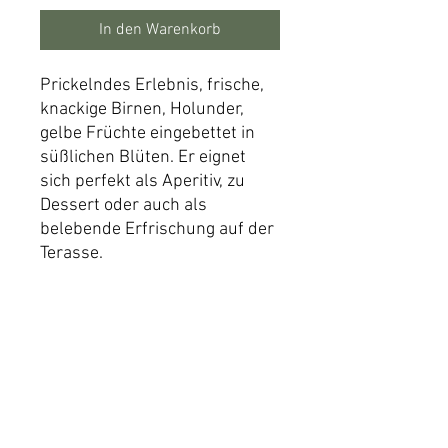
In den Warenkorb
Prickelndes Erlebnis, frische,
knackige Birnen, Holunder,
gelbe Früchte eingebettet in
süßlichen Blüten. Er eignet
sich perfekt als Aperitiv, zu
Dessert oder auch als
belebende Erfrischung auf der
Terasse.
Details
Deutscher Perlwein mit zugesetzter
Versand
Kohlensäure
Es fallen für jede Sendung
Nährwerttabelle und Zutatenverzeichnis
Versandkosten abhängig von der