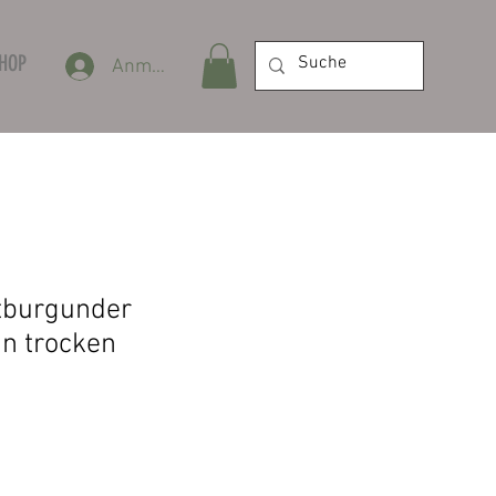
SHOP
Anmelden
tburgunder
in trocken