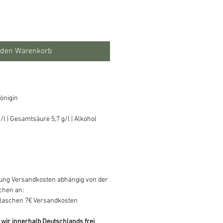
 den Warenkorb
önigin
g/l | Gesamtsäure 5,7 g/l | Alkohol
ndung Versandkosten abhängig von der
chen an:
 Flaschen 7€ Versandkosten
 wir innerhalb Deutschlands frei