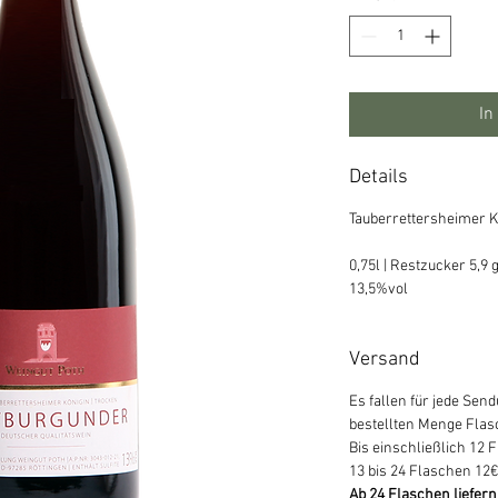
1
Liter
In
Details
Tauberrettersheimer K
0,75l | Restzucker 5,9 
13,5%vol
Versand
Es fallen für jede Se
bestellten Menge Flas
Bis einschließlich 12
13 bis 24 Flaschen 12€
Ab 24 Flaschen liefern