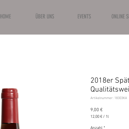
HOME
ÜBER UNS
EVENTS
ONLINE 
2018er Spä
Qualitätswe
Artikelnummer: 18303KA
Preis
9,00 €
12,00 €
/
1l
12,00 €
pro
Anzahl
*