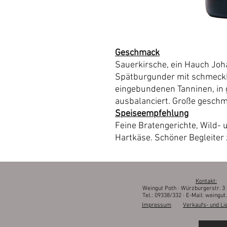
Geschmack
Sauerkirsche, ein Hauch Joha
Spätburgunder mit schmeckb
eingebundenen Tanninen, in 
ausbalanciert. Große geschm
Speiseempfehlung
Feine Bratengerichte, Wild- 
Hartkäse. Schöner Begleiter
Kontakt:
Weingut Poth · Würzburgerstr. 3 
Tel.: 09338/332 · E-Mail:
weingut.
Impressum
Verkaufs- und Li