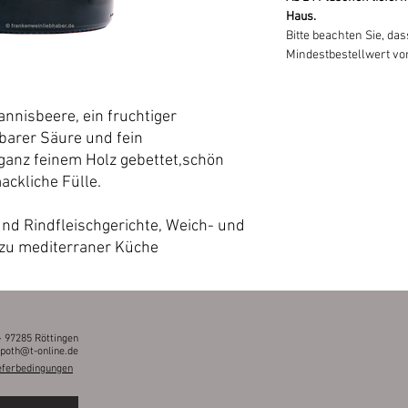
Haus.
Bitte beachten Sie, da
Mindestbestellwert von
nnisbeere, ein fruchtiger
arer Säure und fein
ganz feinem Holz gebettet,schön
ackliche Fülle.
und Rindfleischgerichte, Weich- und
 zu mediterraner Küche
· 97285 Röttingen
poth@t-online.de
eferbedingungen