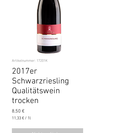
Artikelnummer: 17201K
2017er
Schwarzriesling
Qualitätswein
trocken
Preis
8,50 €
11,33 €
/
1l
11,33 €
pro