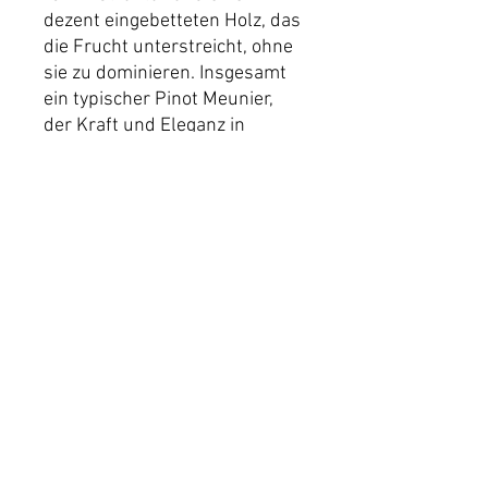
dezent eingebetteten Holz, das
die Frucht unterstreicht, ohne
sie zu dominieren. Insgesamt
ein typischer Pinot Meunier,
der Kraft und Eleganz in
perfekter Harmonie vereint.
Speiseempfehlung
Passt zu vielen Kalb- und
Schweinefleischgerichten,
Würsten, Schinken, Käse,
Pasta und Pizza.
Details
Tauberrettersheimer Königin
Versand
0,75l | Restzucker 5,3 g/l | Gesamtsäure
5,6 g/l | Alkohol 13%vol
Es fallen für jede Sendung
Versandkosten abhängig von der